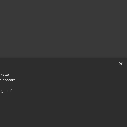
×
rretto
 elaborare
agli può
Municipium
Accesso
Montebello Vicentino • Powered by
•
redazione