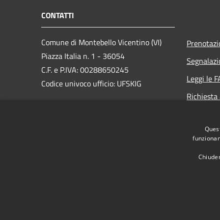
CONTATTI
Comune di Montebello Vicentino (VI)
Prenotaz
Piazza Italia n. 1 - 36054
Segnalazi
C.F. e P.IVA: 00288650245
Leggi le 
Codice univoco ufficio: UFSKIG
Richiesta
PEC:
montebellovicentino.vi@cert.ip-
veneto.net
Quest
Centralino Unico: +39 0444 649035
funzionam
Chiuden
RSS
Accessibilità
Privacy
Cookie
Mappa de