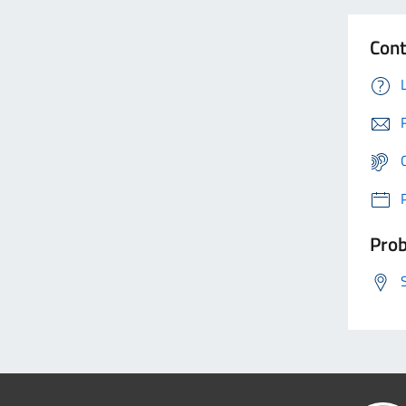
Cont
Prob