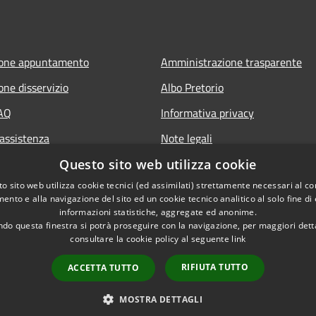
ione appuntamento
Amministrazione trasparente
one disservizio
Albo Pretorio
FAQ
Informativa privacy
 assistenza
Note legali
Dichiarazione di accessibilità
Questo sito web utilizza cookie
o sito web utilizza cookie tecnici (ed assimilati) strettamente necessari al co
ento e alla navigazione del sito ed un cookie tecnico analitico al solo fine di
informazioni statistiche, aggregate ed anonime.
do questa finestra si potrà proseguire con la navigazione, per maggiori dett
consultare la cookie policy al seguente
link
RIFIUTA TUTTO
ACCETTA TUTTO
l sito
Copyright © 2026 • Comune di 
MOSTRA DETTAGLI