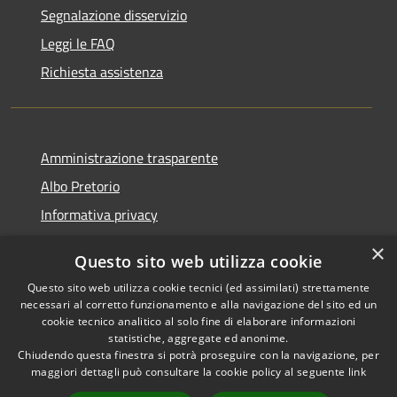
Segnalazione disservizio
Leggi le FAQ
Richiesta assistenza
Amministrazione trasparente
Albo Pretorio
Informativa privacy
Note legali
×
Questo sito web utilizza cookie
Dichiarazione di accessibilità
Questo sito web utilizza cookie tecnici (ed assimilati) strettamente
necessari al corretto funzionamento e alla navigazione del sito ed un
cookie tecnico analitico al solo fine di elaborare informazioni
statistiche, aggregate ed anonime.
Chiudendo questa finestra si potrà proseguire con la navigazione, per
RSS
Copyright © 2026 • Comune di
maggiori dettagli può consultare la cookie policy al seguente
link
Accessibilità
Montebello Vicentino •