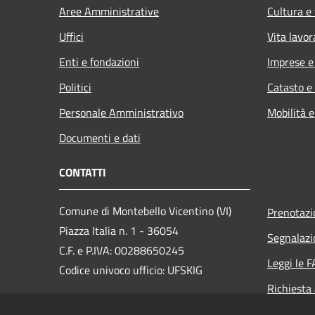
Aree Amministrative
Cultura e
Uffici
Vita lavor
Enti e fondazioni
Imprese 
Politici
Catasto e
Personale Amministrativo
Mobilità e
Documenti e dati
CONTATTI
Comune di Montebello Vicentino (VI)
Prenotaz
Piazza Italia n. 1 - 36054
Segnalazi
C.F. e P.IVA: 00288650245
Leggi le 
Codice univoco ufficio: UFSKIG
Richiesta
PEC:
montebellovicentino.vi@cert.ip-