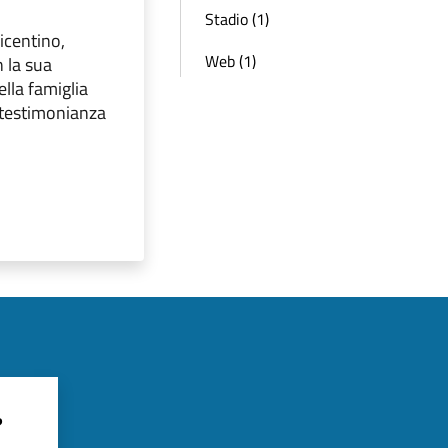
Stadio (1)
Vicentino,
Web (1)
n la sua
lla famiglia
 testimonianza
?