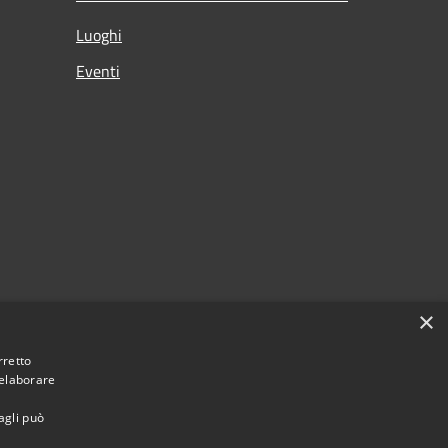
Luoghi
Eventi
×
rretto
 elaborare
agli può