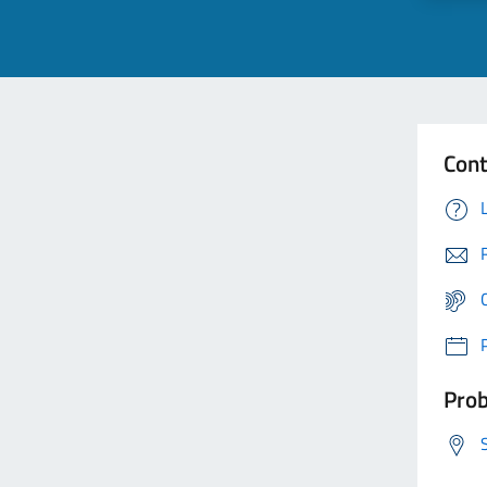
Cont
Prob