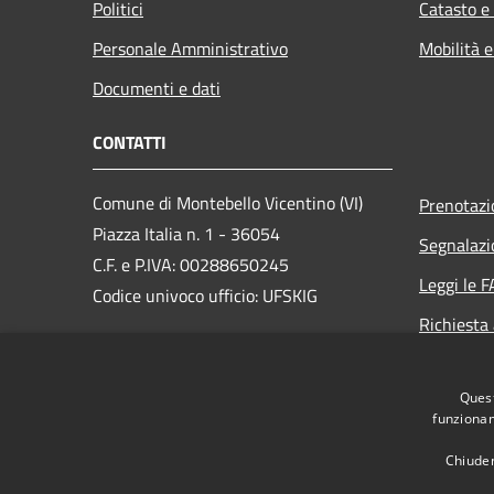
Politici
Catasto e
Personale Amministrativo
Mobilità e
Documenti e dati
CONTATTI
Comune di Montebello Vicentino (VI)
Prenotaz
Piazza Italia n. 1 - 36054
Segnalazi
C.F. e P.IVA: 00288650245
Leggi le 
Codice univoco ufficio: UFSKIG
Richiesta
PEC:
montebellovicentino.vi@cert.ip-
veneto.net
Quest
Centralino Unico: +39 0444 649035
funzionam
Chiuden