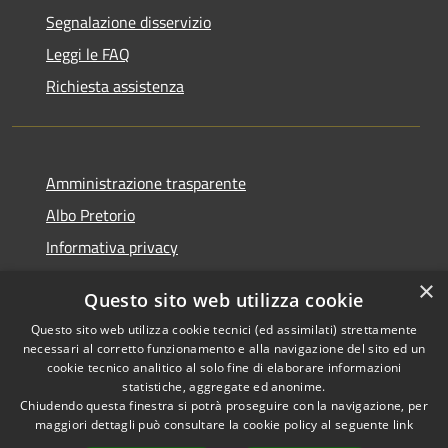
Segnalazione disservizio
Leggi le FAQ
Richiesta assistenza
Amministrazione trasparente
Albo Pretorio
Informativa privacy
Note legali
×
Questo sito web utilizza cookie
Dichiarazione di accessibilità
Questo sito web utilizza cookie tecnici (ed assimilati) strettamente
necessari al corretto funzionamento e alla navigazione del sito ed un
cookie tecnico analitico al solo fine di elaborare informazioni
statistiche, aggregate ed anonime.
Chiudendo questa finestra si potrà proseguire con la navigazione, per
RSS
Copyright © 2026 • Comune di
maggiori dettagli può consultare la cookie policy al seguente
link
Accessibilità
Montebello Vicentino •