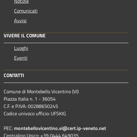
Notizie
Comunicati
Avvisi
VIVERE IL COMUNE
Luoghi
Eventi
CONTATTI
Comune di Montebello Vicentino (VI)
Piazza Italia n. 1 - 36054
C.F. e P.IVA: 00288650245
Codice univoco ufficio: UFSKIG
PEC:
montebellovicentino.vi@cert.ip-veneto.net
Centralino Unico: +39 0444 649035