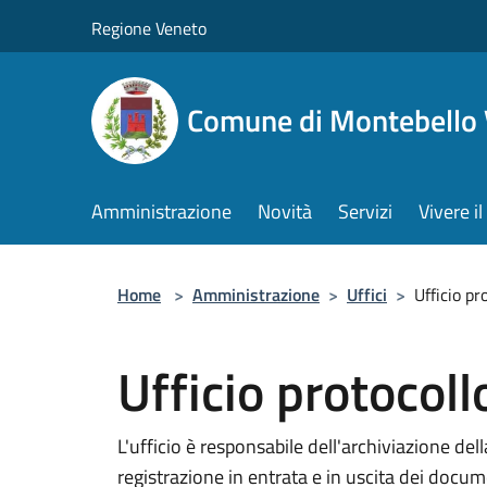
Salta al contenuto principale
Regione Veneto
Comune di Montebello 
Amministrazione
Novità
Servizi
Vivere 
Home
>
Amministrazione
>
Uffici
>
Ufficio pr
Ufficio protocol
L'ufficio è responsabile dell'archiviazione d
registrazione in entrata e in uscita dei docume