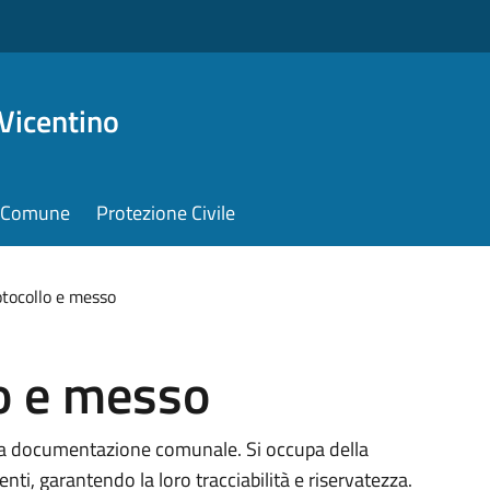
Vicentino
il Comune
Protezione Civile
otocollo e messo
lo e messo
ella documentazione comunale. Si occupa della
nti, garantendo la loro tracciabilità e riservatezza.