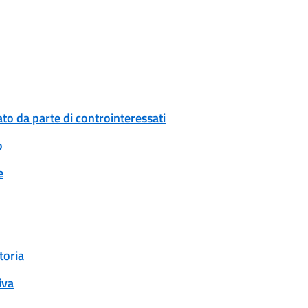
to da parte di controinteressati
o
e
toria
iva