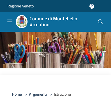
Salta al contenuto principale
Regione Veneto
Comune di Montebello
Vicentino
Home
>
Argomenti
>
Istruzione