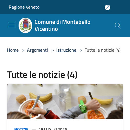
Salta al contenuto principale
Regione Veneto
Comune di Montebello
Vicentino
Home
>
Argomenti
>
Istruzione
>
Tutte le notizie (4)
Tutte le notizie (4)
NOTIZIE
18 LUGLIO 2026