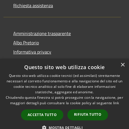
Richiesta assistenza
Amministrazione trasparente
Albo Pretorio
Informativa privacy
Note legali
×
Questo sito web utilizza cookie
Dichiarazione di accessibilità
Questo sito web utilizza cookie tecnici (ed assimilati) strettamente
necessari al corretto funzionamento e alla navigazione del sito ed un
cookie tecnico analitico al solo fine di elaborare informazioni
statistiche, aggregate ed anonime.
Chiudendo questa finestra si potrà proseguire con la navigazione, per
RSS
Copyright © 2026 • Comune di
maggiori dettagli può consultare la cookie policy al seguente
link
Accessibilità
Montebello Vicentino •
Privacy
Municipium
Powered by
•
RIFIUTA TUTTO
ACCETTA TUTTO
Cookie
Accesso redazione
Mappa del sito
MOSTRA DETTAGLI