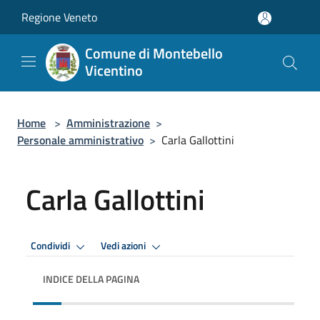
Salta al contenuto principale
Regione Veneto
Comune di Montebello
Vicentino
Home
>
Amministrazione
>
Personale amministrativo
>
Carla Gallottini
Carla Gallottini
Condividi
Vedi azioni
INDICE DELLA PAGINA