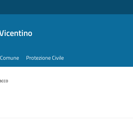
Vicentino
il Comune
Protezione Civile
acco