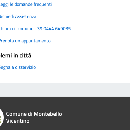
Leggi le domande frequenti
Richiedi Assistenza
Chiama il comune +39 0444 649035
Prenota un appuntamento
lemi in città
Segnala disservizio
Comune di Montebello
Vicentino