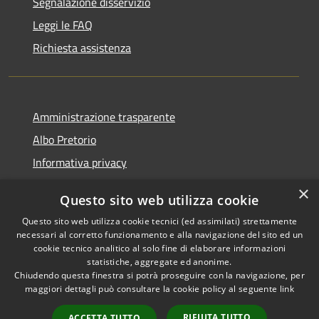
Segnalazione disservizio
Leggi le FAQ
Richiesta assistenza
Amministrazione trasparente
Albo Pretorio
Informativa privacy
Note legali
×
Questo sito web utilizza cookie
Dichiarazione di accessibilità
Questo sito web utilizza cookie tecnici (ed assimilati) strettamente
necessari al corretto funzionamento e alla navigazione del sito ed un
cookie tecnico analitico al solo fine di elaborare informazioni
statistiche, aggregate ed anonime.
Chiudendo questa finestra si potrà proseguire con la navigazione, per
RSS
Copyright © 2026 • Comune di
maggiori dettagli può consultare la cookie policy al seguente
link
Accessibilità
Montebello Vicentino •
Privacy
Municipium
Powered by
•
RIFIUTA TUTTO
ACCETTA TUTTO