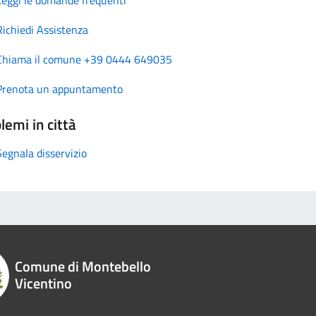
Richiedi Assistenza
Chiama il comune +39 0444 649035
Prenota un appuntamento
lemi in città
Segnala disservizio
Comune di Montebello
Vicentino