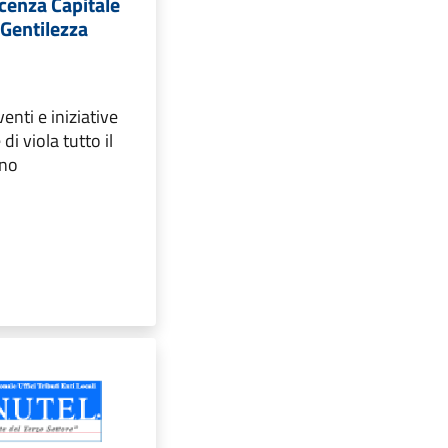
icenza Capitale
 Gentilezza
nti e iniziative
i viola tutto il
ino