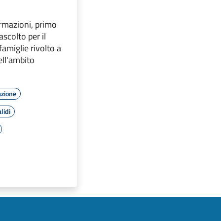
ormazioni, primo
scolto per il
famiglie rivolto a
dell'ambito
azione
lidi