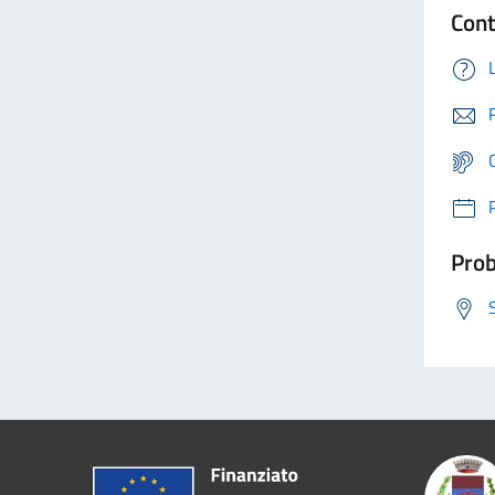
Cont
Prob