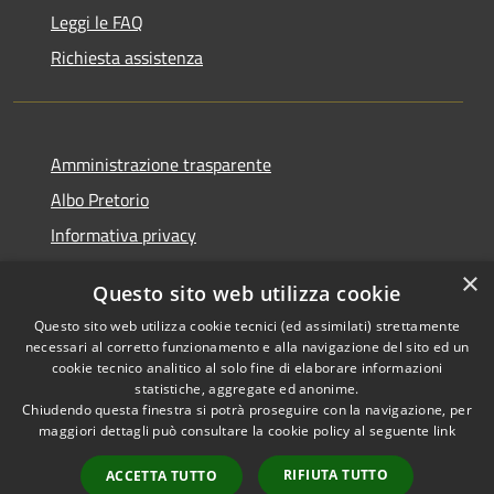
Leggi le FAQ
Richiesta assistenza
Amministrazione trasparente
Albo Pretorio
Informativa privacy
Note legali
×
Questo sito web utilizza cookie
Dichiarazione di accessibilità
Questo sito web utilizza cookie tecnici (ed assimilati) strettamente
necessari al corretto funzionamento e alla navigazione del sito ed un
cookie tecnico analitico al solo fine di elaborare informazioni
statistiche, aggregate ed anonime.
Chiudendo questa finestra si potrà proseguire con la navigazione, per
RSS
Copyright © 2026 • Comune di
maggiori dettagli può consultare la cookie policy al seguente
link
Accessibilità
Montebello Vicentino •
Privacy
Municipium
Powered by
•
RIFIUTA TUTTO
ACCETTA TUTTO