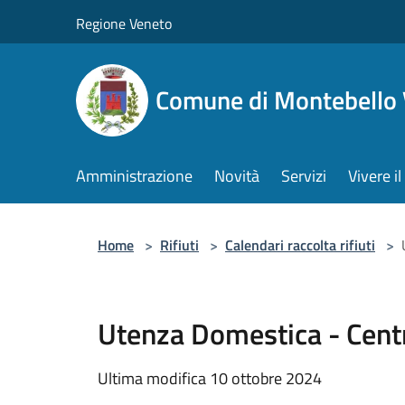
Salta al contenuto principale
Regione Veneto
Comune di Montebello 
Amministrazione
Novità
Servizi
Vivere 
Home
>
Rifiuti
>
Calendari raccolta rifiuti
>
Utenza Domestica - Cent
Ultima modifica 10 ottobre 2024