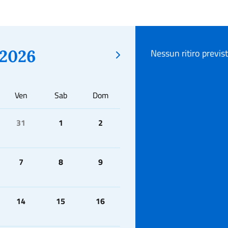
2026
Nessun ritiro previs
Ven
Sab
Dom
31
1
2
7
8
9
14
15
16