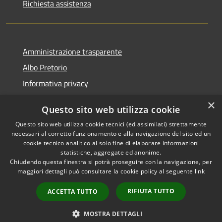
Richiesta assistenza
Amministrazione trasparente
Albo Pretorio
Informativa privacy
Note legali
×
Questo sito web utilizza cookie
Dichiarazione di accessibilità
Questo sito web utilizza cookie tecnici (ed assimilati) strettamente
necessari al corretto funzionamento e alla navigazione del sito ed un
cookie tecnico analitico al solo fine di elaborare informazioni
statistiche, aggregate ed anonime.
Chiudendo questa finestra si potrà proseguire con la navigazione, per
RSS
Copyright © 2026 • Comune di
maggiori dettagli può consultare la cookie policy al seguente
link
Accessibilità
Montebello Vicentino •
Privacy
Municipium
Powered by
•
RIFIUTA TUTTO
ACCETTA TUTTO
Cookie
Accesso redazione
Mappa del sito
MOSTRA DETTAGLI