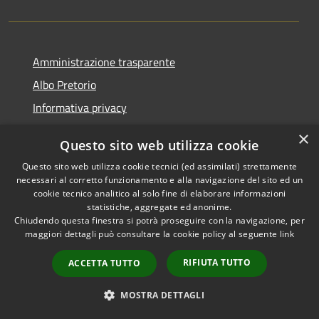
Amministrazione trasparente
Albo Pretorio
Informativa privacy
Note legali
×
Questo sito web utilizza cookie
Dichiarazione di accessibilità
Questo sito web utilizza cookie tecnici (ed assimilati) strettamente
necessari al corretto funzionamento e alla navigazione del sito ed un
cookie tecnico analitico al solo fine di elaborare informazioni
statistiche, aggregate ed anonime.
Chiudendo questa finestra si potrà proseguire con la navigazione, per
RSS
Copyright © 2026 • Comune di
maggiori dettagli può consultare la cookie policy al seguente
link
Accessibilità
Montebello Vicentino •
Privacy
Municipium
Powered by
•
RIFIUTA TUTTO
ACCETTA TUTTO
Cookie
Accesso redazione
Mappa del sito
MOSTRA DETTAGLI